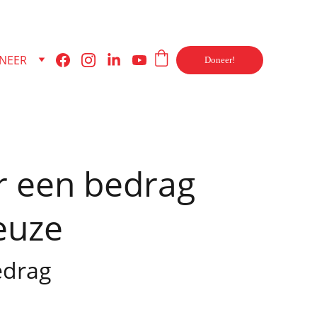
NEER
Doneer!
 een bedrag
euze
edrag